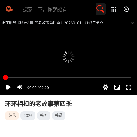
留言求片
正在播放《环环相扣的老故事第四季》20260101 - 线路二节点
提醒
不要轻易相信视频中的任何广告，谨防上当受骗
技巧
如遇视频无法播放或加载速度慢，可尝试切换播放线路
环环相扣的老故事第四季
综艺
2026
韩国
韩语